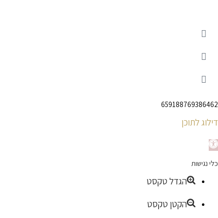
659188769386462
דילוג לתוכן
תח
כלי נגישות
רגל
הגדל טקסט
גישות
הקטן טקסט