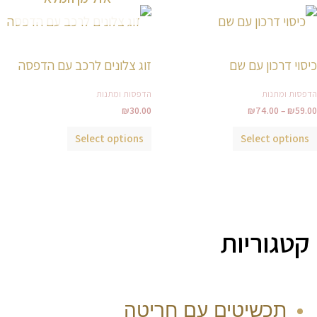
טווח
למוצר
מחירים:
זה
עד
יש
כיסוי דרכון עם שם
זוג צלונים לרכב עם הדפסה
מספר
סוגים.
הדפסות ומתנות
הדפסות ומתנות
ניתן
₪
30.00
₪
74.00
–
₪
59.00
לבחור
Select options
Select options
את
האפשרויות
בעמוד
המוצר
קטגוריות
תכשיטים עם חריטה