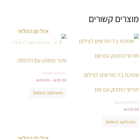
מוצרים קשורים
אזל מן המלאי
טווח
למוצר
למוצר
מחירים:
זה
זה
עד
יש
יש
סינר ממותג עם הדפסה
מספר
מספר
סוגים.
סוגים.
הדפסות ומתנות
שמיכת בד חודשים לצילום
ניתן
ניתן
₪
40.00
–
₪
35.00
לבחור
לבחור
חודשי התינוק עם שם
Select options
את
את
הדפסות ומתנות
האפשרויות
האפשרויות
₪
100.00
בעמוד
בעמוד
המוצר
המוצר
Select options
אזל מן המלאי