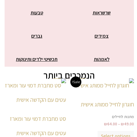
שרשראות
טבעות
צמידים
גברים
לאמהות
תכשיטי ילדים ותינוקות
הנמכרים ביותר
טווח
למוצר
למוצר
Sale!
מחירים:
זה
זה
עד
יש
יש
חוגרון לחייל ממותג אישית
מספר
מספר
סוגים.
סוגים.
מתנות לחיילים
סט מחברת דמוי עור ומארז
ניתן
ניתן
₪
64.00
–
₪
49.00
לבחור
לבחור
עטים עם הקדשה אישית
Select options