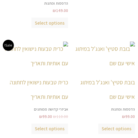
הדפסות ומתנות
₪
149.00
Select options
המחיר
המחיר
למוצר
למוצר
Sale!
המקורי
הנוכחי
זה
זה
היה:
הוא:
₪99.00.
₪110.00.
יש
יש
מספר
מספר
סוגים.
סוגים.
בובת סטיץ' ואנג'ל במיתוג
כרית טבעות נישואין לחתונה
ניתן
ניתן
לבחור
לבחור
אישי עם שם
עם אותיות ותאריך
את
את
הדפסות ומתנות
אביזרי קדושה ממותגים
האפשרויות
האפשרויות
₪
99.00
₪
110.00
₪
99.00
בעמוד
בעמוד
המוצר
המוצר
Select options
Select options