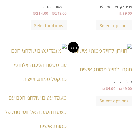
את
את
אביזרי קדושה ממותגים
הדפסות ומתנות
האפשרויות
האפשרויות
₪
214.00
–
₪
199.00
₪
89.00
בעמוד
בעמוד
המוצר
המוצר
Select options
Select options
טווח
למוצר
למוצר
Sale!
מחירים:
זה
זה
עד
יש
יש
חוגרון לחייל ממותג אישית
מספר
מספר
סוגים.
סוגים.
מתנות לחיילים
ניתן
ניתן
₪
64.00
–
₪
49.00
לבחור
לבחור
מעמד עטים שולחני חכם עם
Select options
את
את
משטח הטענה אלחוטי מתקפל
האפשרויות
האפשרויות
בעמוד
בעמוד
ממותג אישית
המוצר
המוצר