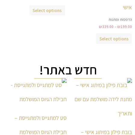
לבחור
לבחור
אישי
Select options
את
את
הדפסות ומתנות
האפשרויות
האפשרויות
₪
339.00
–
₪
199.00
בעמוד
בעמוד
המוצר
המוצר
Select options
חדש באתר!
טווח
למוצר
למוצר
מחירים:
זה
זה
עד
יש
יש
מספר
מספר
סוגים.
סוגים.
סט למתגייס ולמתגייסת –
ניתן
ניתן
לבחור
לבחור
בובת פילון במיתוג אישי –
חבילת הגיוס המושלמת