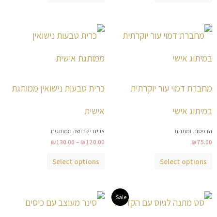
טווח
למוצר
למוצר
מחירים:
זה
זה
עד
יש
יש
מספר
מספר
סוגים.
סוגים.
מחברת דמוי עור יוקרתית
כרית טבעות נישואין ממותגת
ניתן
ניתן
לבחור
לבחור
במיתוג אישי
אישית
את
את
הדפסות ומתנות
אביזרי קדושה ממותגים
האפשרויות
האפשרויות
₪
130.00
–
₪
120.00
₪
75.00
בעמוד
בעמוד
המוצר
המוצר
Select options
Select options
טווח
למוצר
למוצר
Sale!
מחירים:
זה
זה