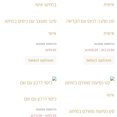
עד
יש
יש
מספר
מספר
סוגים.
סוגים.
סט מתנה לגיוס עם הקדשה
סינר מעוצב עם כיסים במיתוג
ניתן
ניתן
לבחור
לבחור
אישית
אישי
את
את
הדפסות ומתנות
הדפסות ומתנות
האפשרויות
האפשרויות
₪
99.00
₪
448.00
–
₪
219.00
בעמוד
בעמוד
המוצר
המוצר
Select options
Select options
טווח
טווח
למוצר
למוצר
מחירים:
מחירים:
זה
זה
עד
עד
יש
יש
כיסוי דרכון עם שם
מספר
מספר
סוגים.
סוגים.
הדפסות ומתנות
סט נסיעות מושלם במיתוג
ניתן
ניתן
₪
74.00
–
₪
59.00