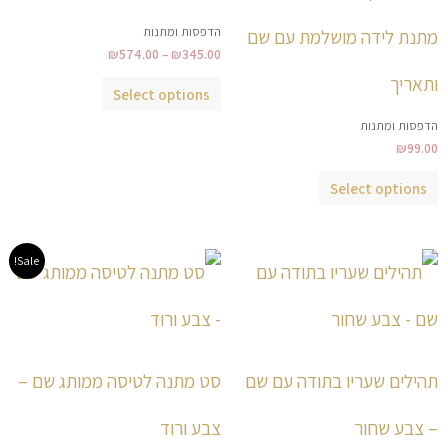
את
את
הדפסות ומתנות
מתנת לידה מושלמת עם שם
האפשרויות
האפשרויות
₪
574.00
–
₪
345.00
בעמוד
בעמוד
ותאריך
המוצר
המוצר
Select options
הדפסות ומתנות
₪
99.00
Select options
טווח
למוצר
למוצר
Sale!
מחירים:
זה
זה
עד
יש
יש
מספר
מספר
סוגים.
סוגים.
תהילים שעריו בתודה עם שם
סט מתנה לטיסה ממותג שם –
ניתן
ניתן
לבחור
לבחור
– צבע שחור
צבע ורוד