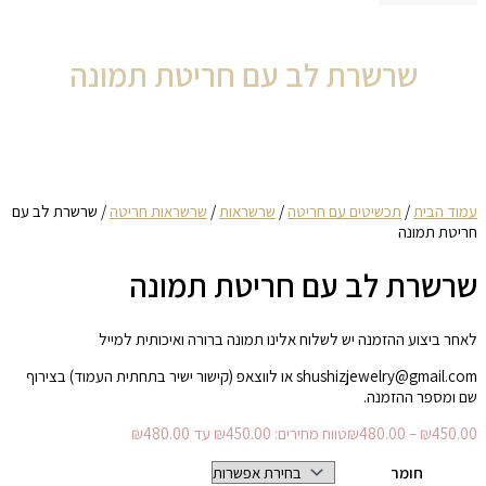
שרשרת לב עם חריטת תמונה
עמוד הבית
/
תכשיטים עם חריטה
/
שרשראות
/
שרשראות חריטה
/ שרשרת לב עם
חריטת תמונה
שרשרת לב עם חריטת תמונה
לאחר ביצוע ההזמנה יש לשלוח אלינו תמונה ברורה ואיכותית למייל
shushizjewelry@gmail.com או לווצאפ (קישור ישיר בתחתית העמוד) בצירוף
שם ומספר ההזמנה.
450.00
₪
–
480.00
₪
טווח מחירים: ⁦₪450.00⁩ עד ⁦₪480.00⁩
חומר