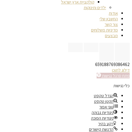
קולקציית ארץ ישראל
ילדים ותינוקות
אודות
החשבון שלי
צור קשר
מדיניות משלוחים
מבצעים
659188769386462
דילוג לתוכן
פתח סרגל נגישות
כלי נגישות
הגדל טקסט
הקטן טקסט
גווני אפור
ניגודיות גבוהה
ניגודיות הפוכה
רקע בהיר
הדגשת קישורים