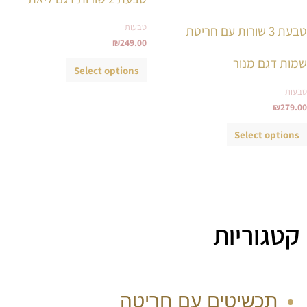
מספר
מספר
סוגים.
סוגים.
טבעות
טבעת 3 שורות עם חריטת
ניתן
ניתן
₪
249.00
לבחור
לבחור
שמות דגם מנור
Select options
את
את
טבעות
האפשרויות
האפשרויות
₪
279.00
בעמוד
בעמוד
המוצר
המוצר
Select options
קטגוריות
תכשיטים עם חריטה