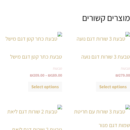
מוצרים קשורים
טווח
למוצר
למוצר
מחירים:
זה
זה
עד
יש
יש
טבעת 3 שורות דגם נועה
טבעת כתר קטן דגם מישל
מספר
מספר
סוגים.
סוגים.
טבעות
טבעות
ניתן
ניתן
₪
209.00
–
₪
189.00
₪
279.00
לבחור
לבחור
Select options
Select options
את
את
האפשרויות
האפשרויות
בעמוד
בעמוד
למוצר
למוצר
המוצר
המוצר
זה
זה
יש
יש
טבעת 2 שורות דגם ליאת