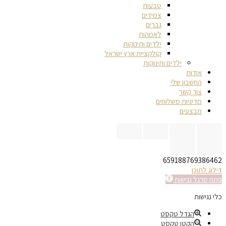
טבעות
צמידים
גברים
לאמהות
ילדים ותינוקות
קולקציית ארץ ישראל
ילדים ותינוקות
אודות
החשבון שלי
צור קשר
מדיניות משלוחים
מבצעים
659188769386462
דילוג לתוכן
פתח סרגל נגישות
כלי נגישות
הגדל טקסט
הקטן טקסט