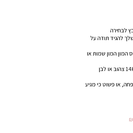
בץ לבחירה
לך להגיד תודה על
ס המון המון שמות או
זמין לרכישה בכסף 925 , ציפוי זהב או רוזגולד איכותי , זהב 14K צהוב או לבן
ה, או פשוט כי מגיע