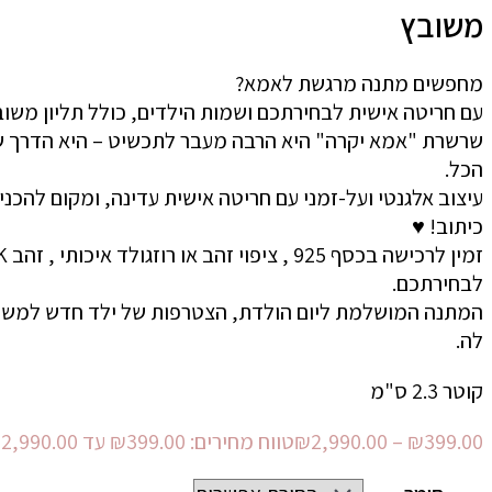
משובץ
מחפשים מתנה מרגשת לאמא?
עם חריטה אישית לבחירתכם ושמות הילדים, כולל תליון משו
שרשרת "אמא יקרה" היא הרבה מעבר לתכשיט – היא הדרך ש
הכל.
עיצוב אלגנטי ועל-זמני עם חריטה אישית עדינה, ומקום להכני
כיתוב! ♥
לבחירתכם.
המתנה המושלמת ליום הולדת, הצטרפות של ילד חדש למשפח
לה.
קוטר 2.3 ס"מ
399.00
₪
–
2,990.00
₪
טווח מחירים: ⁦₪399.00⁩ עד ⁦₪2,990.00⁩