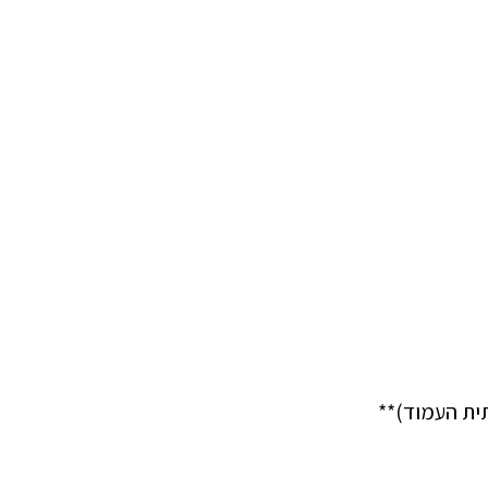
תית העמוד)**