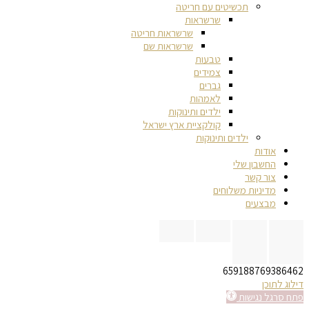
תכשיטים עם חריטה
שרשראות
שרשראות חריטה
שרשראות שם
טבעות
צמידים
גברים
לאמהות
ילדים ותינוקות
קולקציית ארץ ישראל
ילדים ותינוקות
אודות
החשבון שלי
צור קשר
מדיניות משלוחים
מבצעים
659188769386462
דילוג לתוכן
פתח סרגל נגישות