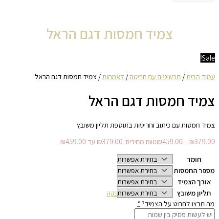
צמיד חמסות דגם הראל
Sale!
עמוד הבית
/
תכשיטים עם חריטה
/
לאמהות
/ צמיד חמסות דגם הראל
צמיד חמסות דגם הראל
צמיד חמסות עם כיתוב וחריטות בתוספת תליון משובץ
379.00
₪
–
459.00
₪
טווח מחירים: ⁦₪379.00⁩ עד ⁦₪459.00⁩
חומר
מספר החמסות
אורך הצמיד
תליון משובץ
נקה
מה תרצו לחרוט על הצמיד?
*