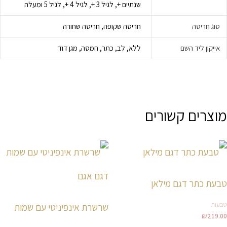
שנתיים +, לגיל 3 +, לגיל 4 +, לגיל 5 ומעלה
סוג חריטה
חריטה שקופה, חריטה שחורה
אייקון ליד השם
ללא, לב, כתר, חמסה, מגן דוד
מוצרים קשורים
למוצר
למוצר
זה
זה
יש
יש
טבעת כתר דגם מילאן
מספר
מספר
סוגים.
סוגים.
טבעות
שרשרת אינפיניטי עם שמות
ניתן
ניתן
₪
219.00