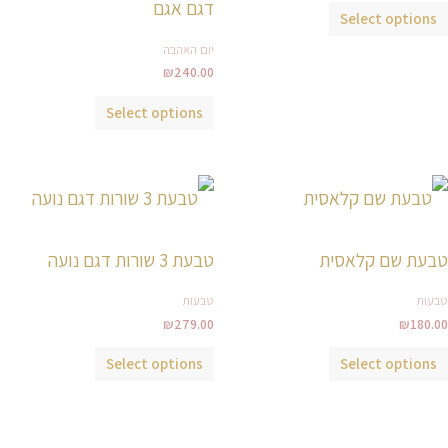
לבחור
לבחור
דגם אגם
Select options
את
את
יום האהבה
האפשרויות
האפשרויות
₪
240.00
בעמוד
בעמוד
המוצר
המוצר
Select options
למוצר
למוצר
זה
זה
יש
יש
טבעת שם קלאסית
טבעת 3 שורות דגם נועה
מספר
מספר
סוגים.
סוגים.
טבעות
טבעות
ניתן
ניתן
₪
279.00
₪
180.00
לבחור
לבחור
Select options
Select options
את
את
האפשרויות
האפשרויות
בעמוד
בעמוד