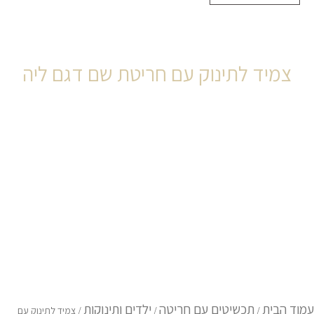
צמיד לתינוק עם חריטת שם דגם ליה
מות
טווח
ל
מיד
מחירים:
תינוק
ם
ריטת
ם
עד
גם
יה
עמוד הבית
תכשיטים עם חריטה
ילדים ותינוקות
/
/
/ צמיד לתינוק עם