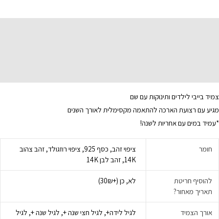
תיאור
מידע נוסף
צמיד בייבי לילדים ותינוקות עם שם
מגיע עם רצועת הארכה להתאמה מקסימלית לאורך השנים
*עמיד במים עם אחריות לשנה!
חומר
ציפוי זהב, כסף 925, ציפוי רוזגולד, זהב צהוב
14K, זהב לבן 14K
להוסיף חריטת
לא, כן (+30₪)
תאריך מאחור?
אורך הצמיד
לגיל לידה+, לגיל חצי שנה +, לגיל שנה +, לגיל