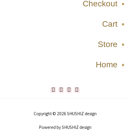
Checkout
Cart
Store
Home
W
T
I
F
h
i
n
a
Copyright © 2026 SHUSHIZ design
a
k
s
c
Powered by SHUSHIZ design