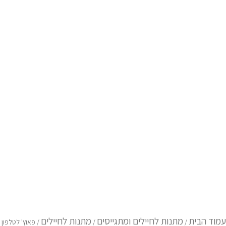
ל
אוץ'
טלפון
ם
ם
קדשה
עמוד הבית
מתנות לחיילים ומתגייסים
מתנות לחיילים
/
/
/ פאוץ' לטלפון