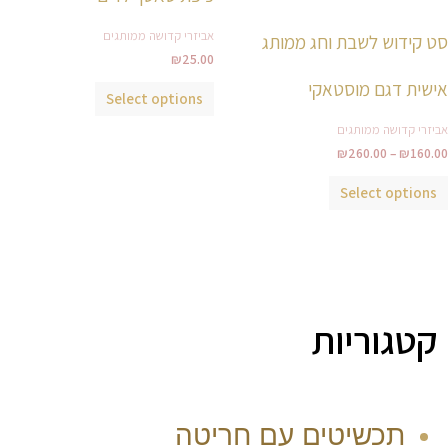
מספר
מספר
סוגים.
סוגים.
אביזרי קדושה ממותגים
סט קידוש לשבת וחג ממותג
ניתן
ניתן
₪
25.00
לבחור
לבחור
אישית דגם מוסטאקי
Select options
את
את
אביזרי קדושה ממותגים
האפשרויות
האפשרויות
₪
260.00
–
₪
160.00
בעמוד
בעמוד
המוצר
המוצר
Select options
קטגוריות
תכשיטים עם חריטה