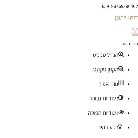
659188769386462
דילוג לתוכן
תח
כלי נגישות
רגל
הגדל טקסט
גישות
הקטן טקסט
גווני אפור
ניגודיות גבוהה
ניגודיות הפוכה
רקע בהיר