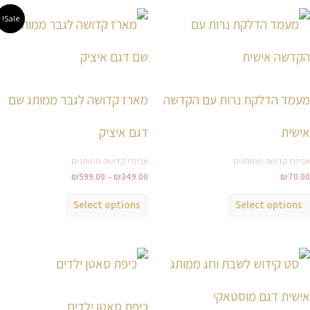
טווח
למוצר
Sale!
מחירים:
זה
עד
יש
מספר
סוגים.
מעמד הדלקת נרות עם הקדשה
מארז קדושה לגבר ממותג שם
ניתן
לבחור
אישית
דגם איציק
את
אביזרי קדושה ממותגים
אביזרי קדושה ממותגים
האפשרויות
₪
599.00
–
₪
349.00
₪
70.00
בעמוד
המוצר
Select options
Select options
טווח
למוצר
למוצר
מחירים:
זה
זה
עד
יש
יש
כיפת סאטן ילדים