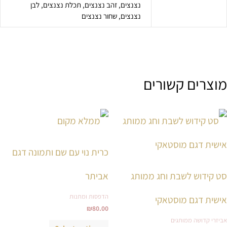
נצנצים, זהב נצנצים, תכלת נצנצים, לבן
נצנצים, שחור נצנצים
מוצרים קשורים
טווח
למוצר
למוצר
מחירים:
זה
זה
עד
יש
יש
כרית נוי עם שם ותמונה דגם
מספר
מספר
סוגים.
סוגים.
סט קידוש לשבת וחג ממותג
אביתר
ניתן
ניתן
הדפסות ומתנות
לבחור
לבחור
אישית דגם מוסטאקי
₪
80.00
את
את
אביזרי קדושה ממותגים
האפשרויות
האפשרויות