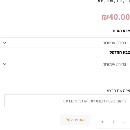
בז' , ורוד , אפור , ירוק
₪
40.00
צבע הסינר
צבע ההדפס
איזה שם תרצו?
הוספה לסל
+
-