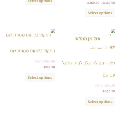
Select options
₪
260.00
–
₪
160.00
בעמוד
בעמוד
המוצר
המוצר
Select options
למוצר
למוצר
אזל מן המלאי
זה
זה
יש
יש
רמקול בלוטוס ממותג שם
מספר
מספר
סוגים.
סוגים.
הדפסות ומתנות
סידור תפילה שלם לבת ישראל
ניתן
ניתן
₪
89.90
לבחור
לבחור
עם שם
Select options
את
את
הדפסות ומתנות
האפשרויות
האפשרויות
₪
120.00
בעמוד
בעמוד
המוצר
המוצר
Select options