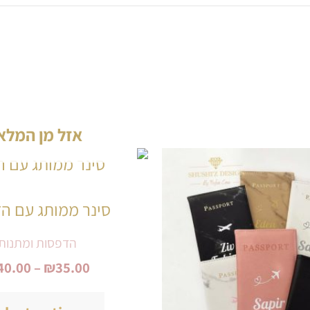
אזל מן המלא
טווח
למוצר
מחירים:
זה
סינר ממותג עם ה
עד
יש
הדפסות ומתנות
מספר
40.00
–
₪
35.00
סוגים.
ניתן