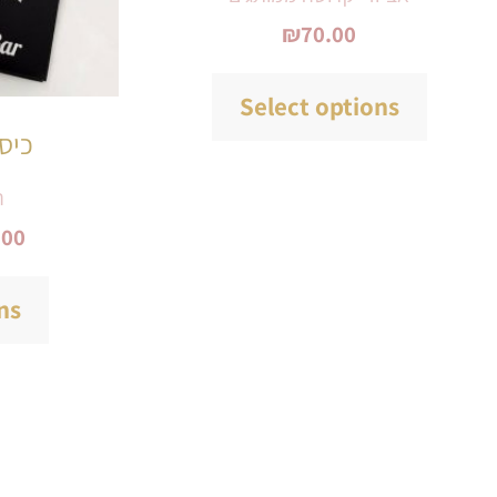
₪
70.00
Select options
כיסו
ה
.00
ns