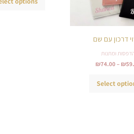
elect options
לבחור
את
האפשרויות
י דרכון עם שם
בעמוד
דפסות ומתנות
המוצר
₪
74.00
–
₪
59
Select optio