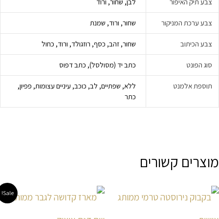
צבע תיק האיפור
לבן, שחור, ורוד
צבע ערכת המניקור
שחור, ורוד, שמנת
צבע הכיתוב
שחור, זהב, כסף, רוזגולד, ורוד, כחול
סוג הפונט
כתב יד (מסולסל), כתב דפוס
תוספת אלמנט
ללא, שפתיים, לב, כוכב, עיניים עצומות, פפיון,
כתר
מוצרים קשורים
טווח
למוצר
למוצר
Sale!
מחירים:
זה
זה
עד
יש
יש