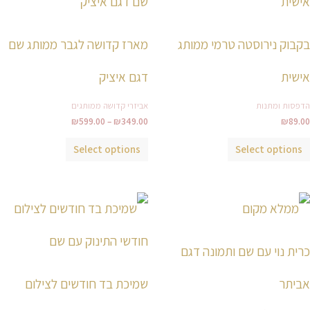
מספר
מספר
סוגים.
סוגים.
בקבוק נירוסטה טרמי ממותג
מארז קדושה לגבר ממותג שם
ניתן
ניתן
לבחור
לבחור
אישית
דגם איציק
את
את
הדפסות ומתנות
אביזרי קדושה ממותגים
האפשרויות
האפשרויות
₪
599.00
–
₪
349.00
₪
89.00
בעמוד
בעמוד
המוצר
המוצר
Select options
Select options
למוצר
למוצר
זה
זה
יש
יש
כרית נוי עם שם ותמונה דגם
מספר
מספר
סוגים.
סוגים.
אביתר
שמיכת בד חודשים לצילום
ניתן
ניתן