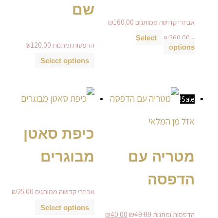
שם
אביזרי קדושה ממותגים
160.00
₪
₪
260.00
–
Select
הדפסות ומתנות
120.00
₪
options
Select options
למוצר
המחיר
המחיר
למוצר
Sale!
זה
המקורי
הנוכחי
זה
יש
היה:
הוא:
יש
מספר
₪49.00.
₪40.00.
מספר
אזל מן המלאי
סוגים.
סוגים.
כיפת סאטן
ניתן
ניתן
לבחור
לבחור
מטריה עם
מבוגרים
את
את
האפשרויות
האפשרויות
בעמוד
בעמוד
הדפסה
המוצר
המוצר
אביזרי קדושה ממותגים
25.00
₪
Select options
הדפסות ומתנות
49.00
₪
40.00
₪