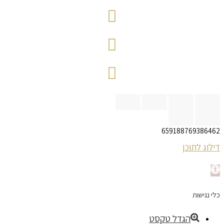
659188769386462
דילוג לתוכן
פתח
סרגל
כלי נגישות
נגישות
הגדל טקסט