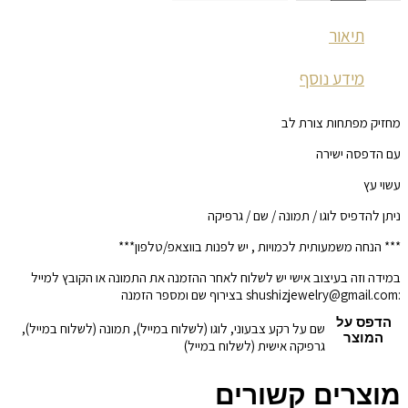
תיאור
מידע נוסף
מחזיק מפתחות צורת לב
עם הדפסה ישירה
עשוי עץ
ניתן להדפיס לוגו / תמונה / שם / גרפיקה
*** הנחה משמעותית לכמויות , יש לפנות בווצאפ/טלפון***
במידה וזה בעיצוב אישי יש לשלוח לאחר ההזמנה את התמונה או הקובץ למייל
:shushizjewelry@gmail.com בצירוף שם ומספר הזמנה
הדפס על
שם על רקע צבעוני, לוגו (לשלוח במייל), תמונה (לשלוח במייל),
המוצר
גרפיקה אישית (לשלוח במייל)
מוצרים קשורים