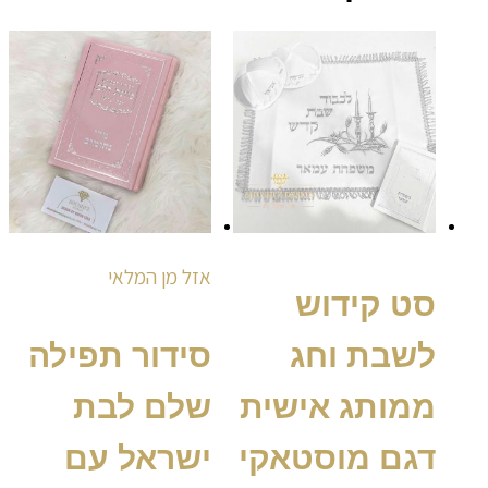
טווח
למוצר
למוצר
זה
מחירים:
זה
יש
יש
עד
מספר
מספר
סוגים.
סוגים.
ניתן
ניתן
לבחור
לבחור
את
את
האפשרויות
האפשרויות
בעמוד
בעמוד
המוצר
המוצר
אזל מן המלאי
סט קידוש
לשבת וחג
סידור תפילה
ממותג אישית
שלם לבת
דגם מוסטאקי
ישראל עם