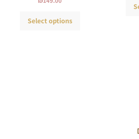
₪
149.00
S
Select options