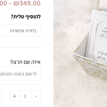
.00
–
₪
349.00
ממותג
שם
להוסיף טלית?
דגם
איציק
איזה שם תרצו?
+
-