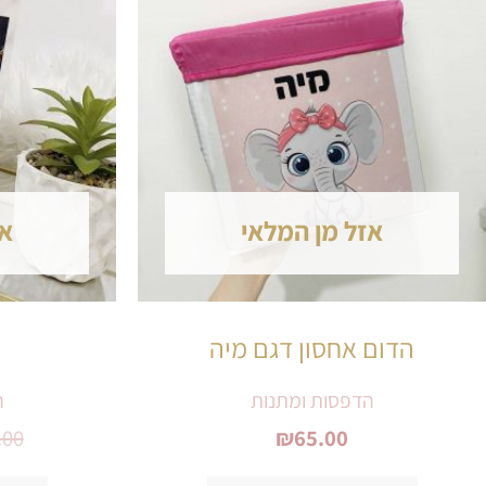
זה
יש
מספר
סוגים.
ניתן
אזל מן המלאי
אז
לבחור
את
האפשרויות
הדום אחסון דגם מיה
בעמוד
הדפסות ומתנות
ה
המוצר
.00
₪
65.00