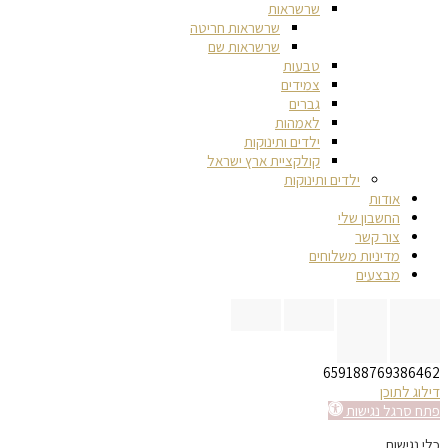
שרשראות
שרשראות חריטה
שרשראות שם
טבעות
צמידים
גברים
לאמהות
ילדים ותינוקות
קולקציית ארץ ישראל
ילדים ותינוקות
אודות
החשבון שלי
צור קשר
מדיניות משלוחים
מבצעים
659188769386462
דילוג לתוכן
פתח סרגל נגישות
כלי נגישות