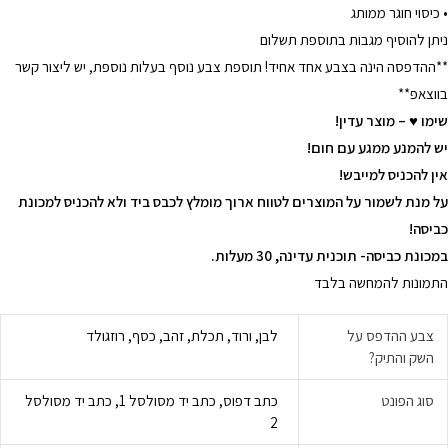
• כיסוי חוגר ממותג
ניתן להוסיף מגבות בתוספת תשלום
**ההדפסה הינה בצבע אחד אחיד! תוספת צבע נוסף בעלות נוספת, יש ליצור קשר
בווצאפ**
שימו ♥ – מוצר עדין!
יש להמנע ממגע עם חום!
אין להכניס למייבש!
על מנת לשמור על המוצרים לטווח ארוך מומלץ לכבס ביד ולא להכניס למכונת
כביסה!
במכונת כביסה- תוכנית עדינה, 30 מעלות.
התמונות להמחשה בלבד
צבע ההדפס על
לבן, ורוד, תכלת, זהב, כסף, רוזגולד
השק והתיק?
סוג הפונט
כתב דפוס, כתב יד מסולסל 1, כתב יד מסולסל
2