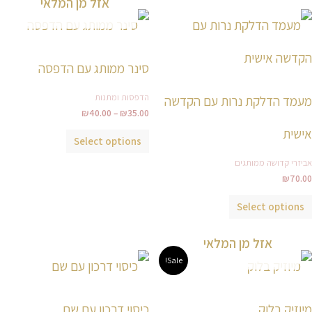
אזל מן המלאי
טווח
למוצר
מחירים:
זה
עד
יש
סינר ממותג עם הדפסה
מספר
סוגים.
הדפסות ומתנות
מעמד הדלקת נרות עם הקדשה
ניתן
₪
40.00
–
₪
35.00
לבחור
אישית
Select options
את
אביזרי קדושה ממותגים
האפשרויות
₪
70.00
בעמוד
המוצר
Select options
אזל מן המלאי
המחיר
המחיר
טווח
למוצר
Sale!
המקורי
הנוכחי
מחירים:
זה
היה:
הוא:
₪120.00.
₪109.00.
עד
יש
מיוזיק בלוק
כיסוי דרכון עם שם