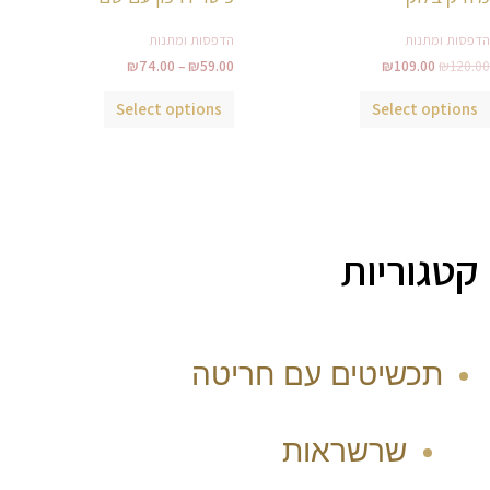
מספר
סוגים.
הדפסות ומתנות
הדפסות ומתנות
ניתן
₪
74.00
–
₪
59.00
₪
109.00
₪
120.00
לבחור
Select options
Select options
את
האפשרויות
בעמוד
המוצר
קטגוריות
תכשיטים עם חריטה
שרשראות