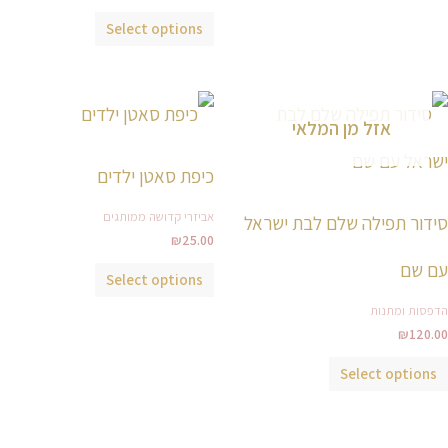
בעמוד
המוצר
Select options
למוצר
למוצר
אזל מן המלאי
זה
זה
יש
יש
כיפת סאטן ילדים
מספר
מספר
סוגים.
סוגים.
אביזרי קדושה ממותגים
סידור תפילה שלם לבת ישראל
ניתן
ניתן
₪
25.00
לבחור
לבחור
עם שם
Select options
את
את
הדפסות ומתנות
האפשרויות
האפשרויות
₪
120.00
בעמוד
בעמוד
המוצר
המוצר
Select options