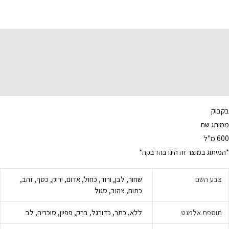
תיאור
מידע נוסף
בקבוק
ממותג שם
600 מ"ל
*המיתוג במוצר זה הינו בהדבקה*
צבע השם
שחור, לבן, ורוד, כחול, אדום, ירוק, כסף, זהב,
כתום, צהוב, סגול
תוספת אלמנט
ללא, כתר, כדורגל, ברק, פפיון, סוכריה, לב