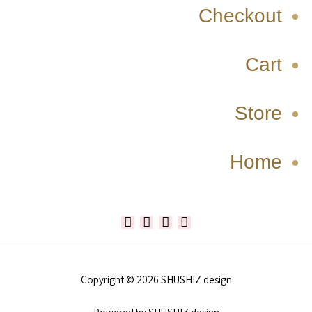
Checkout
Cart
Store
Home
W
T
I
F
h
i
n
a
Copyright © 2026 SHUSHIZ design
a
k
s
c