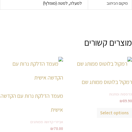
מיקום הכיתוב
למעלה, למטה (מומלץ!)
מוצרים קשורים
למוצר
זה
יש
רמקול בלוטוס ממותג שם
מספר
סוגים.
הדפסות ומתנות
מעמד הדלקת נרות עם הקדשה
ניתן
₪
89.90
לבחור
אישית
Select options
את
אביזרי קדושה ממותגים
האפשרויות
₪
70.00