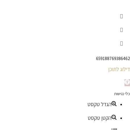
659188769386462
דילוג לתוכן
תח
כלי נגישות
רגל
הגדל טקסט
גישות
הקטן טקסט