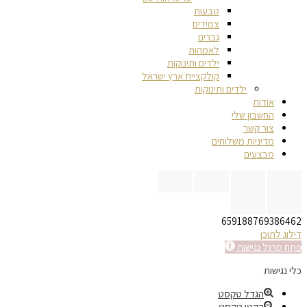
טבעות
צמידים
גברים
לאמהות
ילדים ותינוקות
קולקציית ארץ ישראל
ילדים ותינוקות
אודות
החשבון שלי
צור קשר
מדיניות משלוחים
מבצעים
659188769386462
דילוג לתוכן
פתח סרגל נגישות
כלי נגישות
הגדל טקסט
הקטן טקסט