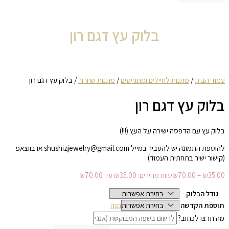
בלוק עץ דגם רון
עמוד הבית
/
מתנות לחיילים ומתגייסים
/
מתנות שחרור
/ בלוק עץ דגם רון
בלוק עץ דגם רון
בלוק עץ עם הדפסה ישירה על העץ (!!!)
להוספת התמונה יש להעביר במייל shushizjewelry@gmail.com או בווצאפ
(קישור ישיר בתחתית העמוד)
35.00
₪
–
70.00
₪
טווח מחירים: ⁦₪35.00⁩ עד ⁦₪70.00⁩
גודל הבלוק
תוספת הקדשה
נקה
מה תרצו לכתוב?