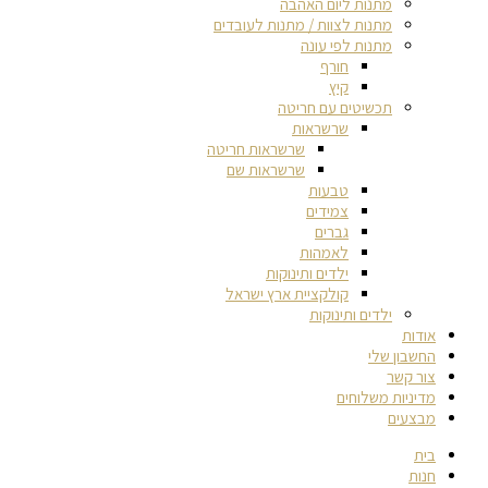
מתנות ליום האהבה
מתנות לצוות / מתנות לעובדים
מתנות לפי עונה
חורף
קיץ
תכשיטים עם חריטה
שרשראות
שרשראות חריטה
שרשראות שם
טבעות
צמידים
גברים
לאמהות
ילדים ותינוקות
קולקציית ארץ ישראל
ילדים ותינוקות
אודות
החשבון שלי
צור קשר
מדיניות משלוחים
מבצעים
בית
חנות