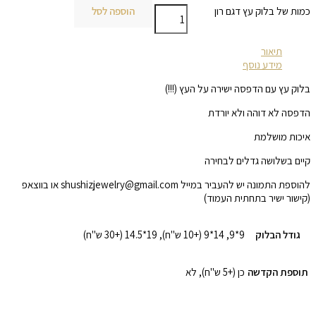
כמות של בלוק עץ דגם רון
הוספה לסל
תיאור
מידע נוסף
בלוק עץ עם הדפסה ישירה על העץ (!!!)
הדפסה לא דוהה ולא יורדת
איכות מושלמת
קיים בשלושה גדלים לבחירה
להוספת התמונה יש להעביר במייל shushizjewelry@gmail.com או בווצאפ
(קישור ישיר בתחתית העמוד)
גודל הבלוק
9*9, 14*9 (+10 ש"ח), 19*14.5 (+30 ש"ח)
תוספת הקדשה
כן (+5 ש"ח), לא