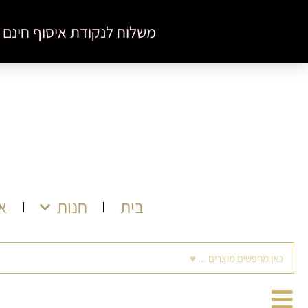
ילוג
לתוכן
משלוח לנקודת איסוף חינם בקניה מעל 350 ש"ח ♥ מינימום הזמנה באתר
תוכן
בית
חנות
א
חיפוש