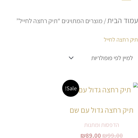
עמוד הבית
/ מוצרים המתויגים “תיק רחצה לחייל”
תיק רחצה לחייל
המחיר
המחיר
למוצר
Sale!
המקורי
הנוכחי
זה
היה:
הוא:
תיק רחצה גדול עם שם
₪89.00.
₪99.00.
יש
הדפסות ומתנות
מספר
₪
89.00
₪
99.00