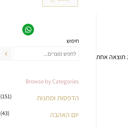
חיפוש
מ
מ
ח
ח
 תוצאה אחת
י
י
ר
ר
Browse by Categories
מ
מ
(151)
הדפסות ומתנות
י
ק
(43)
נ
ס
יום האהבה
י
י