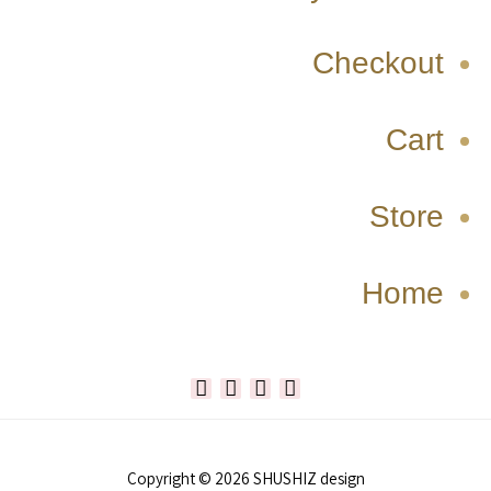
Checkout
Cart
Store
Home
W
T
I
F
h
i
n
a
Copyright © 2026 SHUSHIZ design