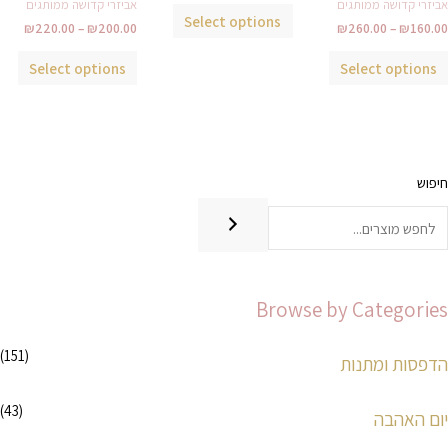
אביזרי קדושה ממותגים
אביזרי קדושה ממותגים
Select options
₪
220.00
–
₪
200.00
₪
260.00
–
₪
160.00
Select options
Select options
חיפוש
מ
מ
ח
ח
י
י
ר
ר
Browse by Categories
מ
מ
י
ק
(151)
הדפסות ומתנות
נ
ס
י
י
(43)
יום האהבה
מ
מ