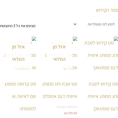
ספר הקידוש
מציגים את כל ⁦3⁩ התוצאות
טווח
טווח
למוצר
למו
מחירים:
מחירי
אזל מן
אזל מן
זה
זה
עד
עד
יש
יש
המלאי
המלאי
מספר
מספ
סוגים.
סוגי
ניתן
ניתן
לבחור
לבח
סט קידוש לשבת
סט שבת וחג ממותג
סט קדושה ממותג
את
את
וחג ממותג אישית
אישית דגם אמסלם
שם לאישה או
האפשרויות
האפ
בעמוד
בעמ
הדפסות ומתנות
דגם מוסטאקי
למשפחה
המוצר
המו
₪
199.00