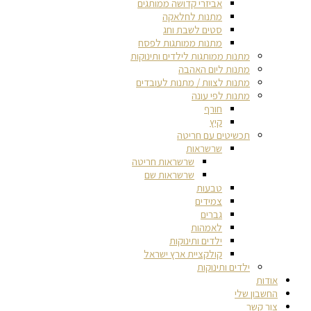
אביזרי קדושה ממותגים
מתנות לחלאקה
סטים לשבת וחג
מתנות ממותגות לפסח
מתנות ממותגות לילדים ותינוקות
מתנות ליום האהבה
מתנות לצוות / מתנות לעובדים
מתנות לפי עונה
חורף
קיץ
תכשיטים עם חריטה
שרשראות
שרשראות חריטה
שרשראות שם
טבעות
צמידים
גברים
לאמהות
ילדים ותינוקות
קולקציית ארץ ישראל
ילדים ותינוקות
אודות
החשבון שלי
צור קשר