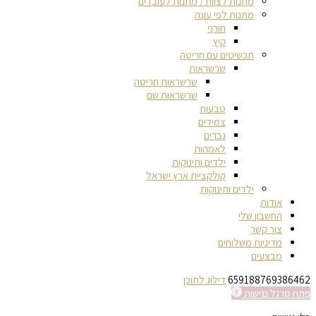
מתנות לצוות / מתנות לעובדים
מתנות לפי עונה
חורף
קיץ
תכשיטים עם חריטה
שרשראות
שרשראות חריטה
שרשראות שם
טבעות
צמידים
גברים
לאמהות
ילדים ותינוקות
קולקציית ארץ ישראל
ילדים ותינוקות
אודות
החשבון שלי
צור קשר
מדיניות משלוחים
מבצעים
659188769386462
דילוג לתוכן
פתח סרגל נגישות