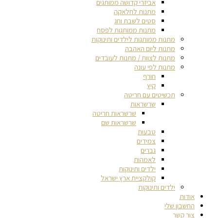
אביזרי קדושה ממותגים
מתנות לחלאקה
סטים לשבת וחג
מתנות ממותגות לפסח
מתנות ממותגות לילדים ותינוקות
מתנות ליום האהבה
מתנות לצוות / מתנות לעובדים
מתנות לפי עונה
חורף
קיץ
תכשיטים עם חריטה
שרשראות
שרשראות חריטה
שרשראות שם
טבעות
צמידים
גברים
לאמהות
ילדים ותינוקות
קולקציית ארץ ישראל
ילדים ותינוקות
אודות
החשבון שלי
צור קשר