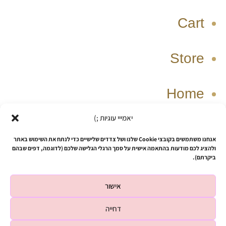
Cart
Store
Home
יאמייי עוגיות ;)
W
T
I
F
אנחנו משתמשים בקובצי Cookie שלנו ושל צדדים שלישיים כדי לנתח את השימוש באתר
h
i
n
a
ולהציג לכם מודעות בהתאמה אישית על סמך הרגלי הגלישה שלכם (לדוגמה, דפים שבהם
ביקרתם).
a
k
s
c
t
t
t
e
אישור
s
o
a
b
Copyright © 2026 SHUSHIZ design
a
k
g
o
דחייה
p
r
o
Powered by SHUSHIZ design