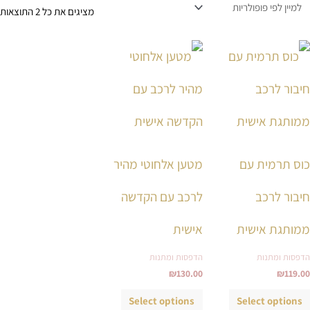
מציגים את כל ⁦2⁩ התוצאות
למוצר
זה
יש
מספר
סוגים.
ניתן
לבחור
כוס תרמית עם
מטען אלחוטי מהיר
את
חיבור לרכב
לרכב עם הקדשה
האפשרויות
בעמוד
ממותגת אישית
אישית
המוצר
הדפסות ומתנות
הדפסות ומתנות
₪
130.00
₪
119.00
Select options
Select options