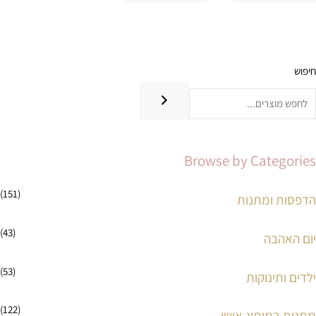
חיפוש
מ
מ
ח
ח
י
י
ר
ר
Browse by Categories
מ
מ
י
ק
(151)
הדפסות ומתנות
נ
ס
י
י
(43)
יום האהבה
מ
מ
ל
ל
(53)
ילדים ותינוקות
י
י
(122)
מתנות במיתוג אישי