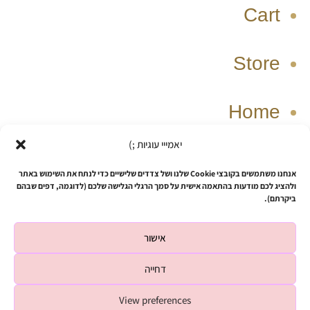
Cart
Store
Home
יאמייי עוגיות ;)
W
T
I
F
אנחנו משתמשים בקובצי Cookie שלנו ושל צדדים שלישיים כדי לנתח את השימוש באתר
h
i
n
a
ולהציג לכם מודעות בהתאמה אישית על סמך הרגלי הגלישה שלכם (לדוגמה, דפים שבהם
ביקרתם).
a
k
s
c
t
t
t
e
אישור
s
o
a
b
Copyright © 2026 SHUSHIZ design
a
k
g
o
דחייה
p
r
o
Powered by SHUSHIZ design
p
a
k
View preferences