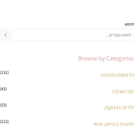
חיפוש
מ
מ
ח
ח
י
י
ר
ר
Browse by Categories
מ
מ
י
ק
(151)
הדפסות ומתנות
נ
ס
(43)
י
י
יום האהבה
מ
מ
(53)
ילדים ותינוקות
ל
ל
י
י
(122)
מתנות במיתוג אישי