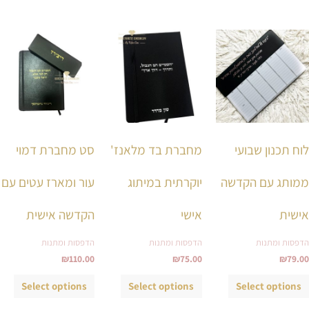
למוצר
למוצר
למוצ
זה
זה
זה
יש
יש
יש
מספר
מספר
מספ
סוגים.
סוגים.
סוגי
ניתן
ניתן
ניתן
לוח תכנון שבועי
מחברת בד מלאנז'
סט מחברת דמוי
לבחור
לבחור
לבחו
את
את
את
ממותג עם הקדשה
יוקרתית במיתוג
עור ומארז עטים עם
האפשרויות
האפשרויות
האפש
בעמוד
בעמוד
בעמ
אישית
אישי
הקדשה אישית
המוצר
המוצר
המו
הדפסות ומתנות
הדפסות ומתנות
הדפסות ומתנות
₪
110.00
₪
75.00
₪
79.00
Select options
Select options
Select options