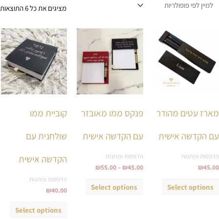
מציגים את כל ⁦6⁩ התוצאות
טווח
למוצר
למוצר
למוצ
מחירים:
זה
זה
זה
עד
יש
יש
יש
מספר
מספר
מספ
סוגים.
סוגים.
סוגי
ניתן
ניתן
ניתן
מארז עטים מהודר
פנקס ממו מאובזר
קוביית ממו
לבחור
לבחור
לבחו
את
את
את
עם הקדשה אישית
עם הקדשה אישית
שולחנית עם
האפשרויות
האפשרויות
האפש
בעמוד
בעמוד
בעמ
הדפסות ומתנות
הדפסות ומתנות
הקדשה אישית
המוצר
המוצר
המו
₪
55.00
–
₪
45.00
₪
45.00
הדפסות ומתנות
Select options
Select options
₪
40.00
Select options