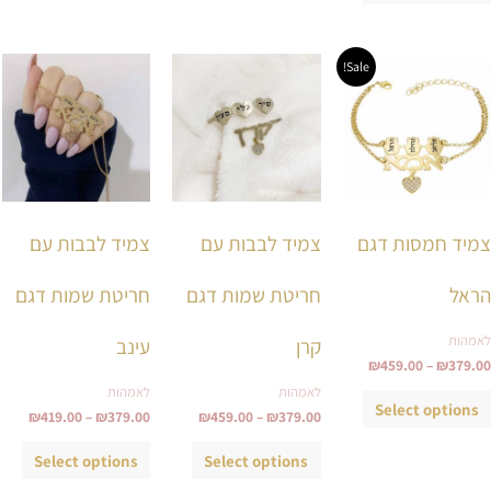
טווח
טווח
טווח
למוצר
למוצר
למוצ
Sale!
מחירים:
מחירים:
מחירי
זה
זה
זה
עד
עד
עד
יש
יש
יש
מספר
מספר
מספ
סוגים.
סוגים.
סוגי
ניתן
ניתן
ניתן
צמיד חמסות דגם
צמיד לבבות עם
צמיד לבבות עם
לבחור
לבחור
לבחו
את
את
את
הראל
חריטת שמות דגם
חריטת שמות דגם
האפשרויות
האפשרויות
האפש
בעמוד
בעמוד
בעמ
לאמהות
קרן
עינב
המוצר
המוצר
המו
₪
459.00
–
₪
379.00
לאמהות
לאמהות
Select options
₪
419.00
–
₪
379.00
₪
459.00
–
₪
379.00
Select options
Select options