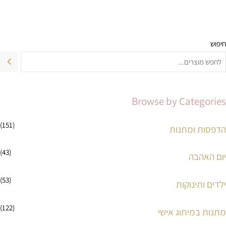
חיפוש
מ
מ
ח
ח
י
י
ר
ר
Browse by Categories
מ
מ
י
ק
(151)
הדפסות ומתנות
נ
ס
(43)
י
י
יום האהבה
מ
מ
(53)
ילדים ותינוקות
ל
ל
י
י
(122)
מתנות במיתוג אישי