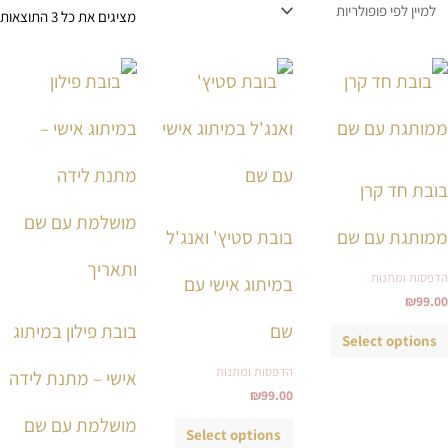
מציגים את כל ⁦3⁩ התוצאות
למוצר
למוצר
למוצ
זה
זה
זה
יש
יש
יש
מספר
מספר
מספ
סוגים.
סוגים.
סוגי
בובת חד קרן
ניתן
ניתן
ניתן
לבחור
לבחור
לבחו
ממותגת עם שם
בובת סטיץ' ואנג'ל
את
את
את
הדפסות ומתנות
במיתוג אישי עם
האפשרויות
האפשרויות
האפש
₪
99.00
בעמוד
בעמוד
בעמ
שם
בובת פילון במיתוג
המוצר
המוצר
המו
Select options
הדפסות ומתנות
אישי – מתנת לידה
₪
99.00
מושלמת עם שם
Select options