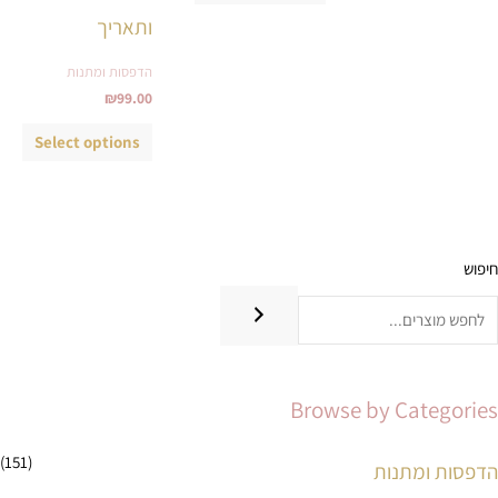
ותאריך
הדפסות ומתנות
₪
99.00
Select options
חיפוש
מ
מ
ח
ח
י
י
ר
ר
Browse by Categories
מ
מ
י
ק
(151)
הדפסות ומתנות
נ
ס