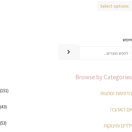
המוצר
Select options
חיפוש
מ
מ
ח
ח
י
י
ר
ר
Browse by Categories
מ
מ
י
ק
(151)
הדפסות ומתנות
נ
ס
י
י
(43)
יום האהבה
מ
מ
ל
ל
(53)
ילדים ותינוקות
י
י