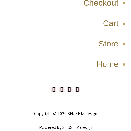
Checkout
Cart
Store
Home
W
T
I
F
h
i
n
a
Copyright © 2026 SHUSHIZ design
a
k
s
c
Powered by SHUSHIZ design