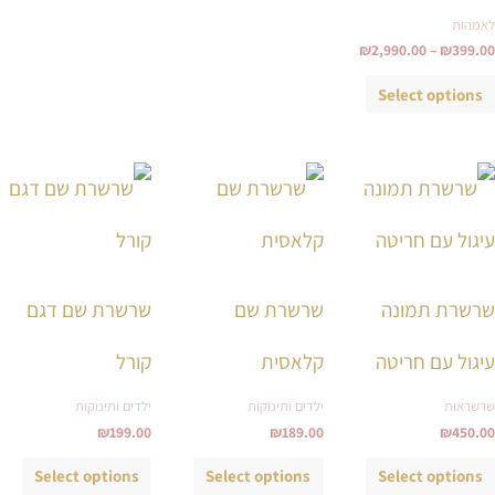
לאמהות
₪
2,990.00
–
₪
399.00
Select options
למוצר
למוצר
למוצ
זה
זה
זה
יש
יש
יש
מספר
מספר
מספ
סוגים.
סוגים.
סוגי
שרשרת תמונה
שרשרת שם
שרשרת שם דגם
ניתן
ניתן
ניתן
לבחור
לבחור
לבחו
עיגול עם חריטה
קלאסית
קורל
את
את
את
שרשראות
ילדים ותינוקות
ילדים ותינוקות
האפשרויות
האפשרויות
האפש
₪
199.00
₪
189.00
₪
450.00
בעמוד
בעמוד
בעמ
המוצר
המוצר
המו
Select options
Select options
Select options