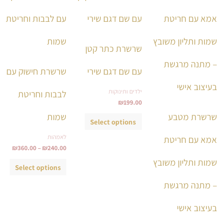
זה
זה
זה
עד
עד
יש
יש
יש
מספר
מספר
מספ
סוגים.
סוגים.
סוגי
שרשרת כתר קטן
ניתן
ניתן
ניתן
לבחור
לבחור
לבחו
עם שם דגם שירי
שרשרת חישוק עם
את
את
את
ילדים ותינוקות
לבבות וחריטת
האפשרויות
האפשרויות
האפש
₪
199.00
בעמוד
בעמוד
בעמ
שרשרת מטבע
שמות
המוצר
המוצר
המו
Select options
לאמהות
אמא עם חריטת
₪
360.00
–
₪
240.00
שמות ותליון משובץ
Select options
– מתנה מרגשת
בעיצוב אישי