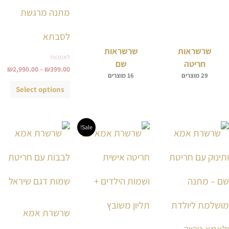
מתנה מרגשת
לסבתא
שרשראות
שרשראות
לאמהות
חריטה
שם
₪
2,990.00
–
₪
399.00
29 מוצרים
16 מוצרים
Select options
טווח
טווח
טווח
למוצר
למוצר
למוצ
Sale!
מחירים:
מחירים:
מחירי
זה
זה
זה
עד
עד
עד
יש
יש
יש
מספר
מספר
מספ
סוגים.
סוגים.
סוגי
ניתן
ניתן
ניתן
לבחור
לבחור
לבחו
שרשרת אמא
את
את
את