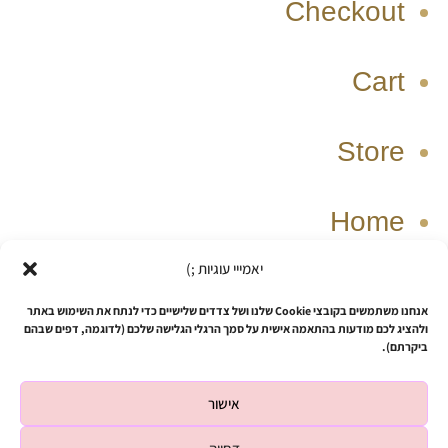
Checkout
Cart
Store
Home
יאמייי עוגיות ;)
W
T
I
F
אנחנו משתמשים בקובצי Cookie שלנו ושל צדדים שלישיים כדי לנתח את השימוש באתר
h
i
n
a
ולהציג לכם מודעות בהתאמה אישית על סמך הרגלי הגלישה שלכם (לדוגמה, דפים שבהם
ביקרתם).
a
k
s
c
t
t
t
e
אישור
s
o
a
b
Copyright © 2026 SHUSHIZ design
a
k
g
o