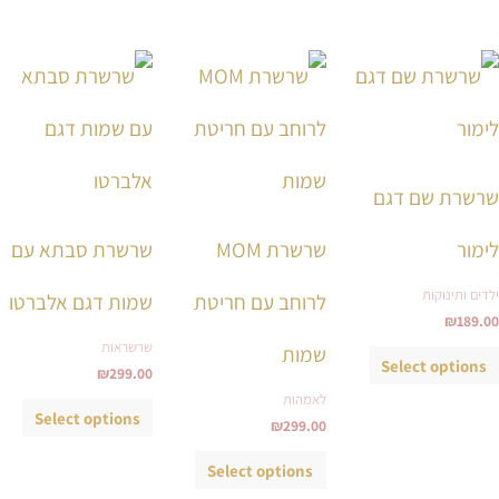
למוצר
למוצר
למוצ
זה
זה
זה
יש
יש
יש
מספר
מספר
מספ
סוגים.
סוגים.
סוגי
שרשרת שם דגם
ניתן
ניתן
ניתן
לבחור
לבחור
לבחו
לימור
שרשרת MOM
שרשרת סבתא עם
את
את
את
ילדים ותינוקות
לרוחב עם חריטת
שמות דגם אלברטו
האפשרויות
האפשרויות
האפש
₪
189.00
בעמוד
בעמוד
בעמ
שרשראות
שמות
המוצר
המוצר
המו
Select options
₪
299.00
לאמהות
Select options
₪
299.00
Select options