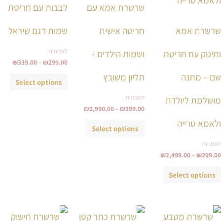
שרשרת אמא עם
לבבות עם חריטת
האפשרויות
האפשרויות
האפש
בעמוד
בעמוד
בעמ
שרשרת אמא
חריטה אישית
שמות דגם שיראל
המוצר
המוצר
המו
לאמהות
ותינוק עם חריטת
ושמות הילדים +
₪
339.00
–
₪
299.00
שם – מתנה
תליון משובץ
Select options
לאמהות
מושלמת ליולדת
₪
2,990.00
–
₪
399.00
ולאמא טרייה
Select options
לאמהות
₪
2,499.00
–
₪
299.00
Select options
טווח
טווח
למוצר
למוצר
למוצ
מחירים:
מחירי