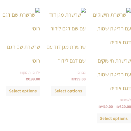
טווח
למוצר
למוצר
למוצ
מחירים:
זה
זה
זה
עד
יש
יש
יש
מספר
מספר
מספ
סוגים.
סוגים.
סוגי
שרשרת מגן דוד עם
שרשרת שם דגם
ניתן
ניתן
ניתן
לבחור
לבחור
לבחו
שרשרת חישוקים
שם דגם לידור
רומי
את
את
את
גברים
ילדים ותינוקות
עם חריטת שמות
האפשרויות
האפשרויות
האפש
₪
199.00
₪
199.00
בעמוד
בעמוד
בעמ
דגם אודיה
המוצר
המוצר
המו
Select options
Select options
לאמהות
₪
410.00
–
₪
320.00
Select options