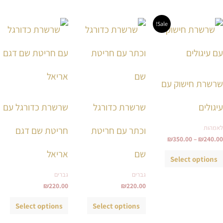
טווח
למוצר
למוצר
למוצ
Sale!
מחירים:
זה
זה
זה
עד
יש
יש
יש
מספר
מספר
מספ
סוגים.
סוגים.
סוגי
שרשרת חישוק עם
ניתן
ניתן
ניתן
לבחור
לבחור
לבחו
עיגולים
שרשרת כדורגל
שרשרת כדורגל עם
את
את
את
לאמהות
וכתר עם חריטת
חריטת שם דגם
האפשרויות
האפשרויות
האפש
₪
350.00
–
₪
240.00
בעמוד
בעמוד
בעמ
שם
אריאל
המוצר
המוצר
המו
Select options
גברים
גברים
₪
220.00
₪
220.00
Select options
Select options