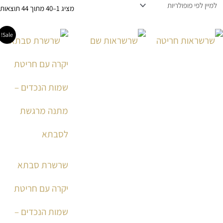
מציג 1–40 מתוך 44 תוצאות
טוו
למוצ
Sale!
מחי
זה
עד
יש
מספ
סוגי
ניתן
לבחו
את
האפש
בעמ
שרשרת סבתא
המו
יקרה עם חריטת
שמות הנכדים –