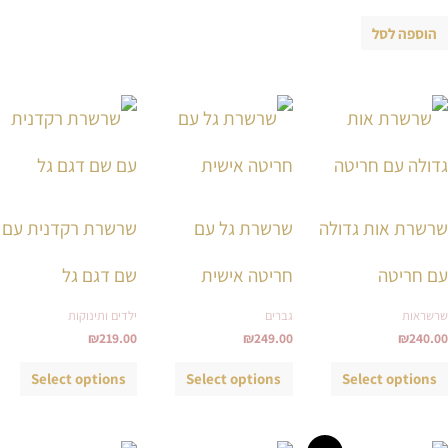
הוספה לסל
למוצר
למוצר
למוצ
זה
זה
זה
יש
יש
יש
מספר
מספר
מספ
סוגים.
סוגים.
סוגי
שרשרת אות גדולה
שרשרת גל עם
שרשרת רקדנית עם
ניתן
ניתן
ניתן
לבחור
לבחור
לבחו
עם חריטה
חריטה אישית
שם דגם גל
את
את
את
שרשראות
גברים
ילדים ותינוקות
האפשרויות
האפשרויות
האפש
₪
219.00
₪
249.00
₪
240.00
בעמוד
בעמוד
בעמ
המוצר
המוצר
המו
Select options
Select options
Select options
טווח
טווח
טווח