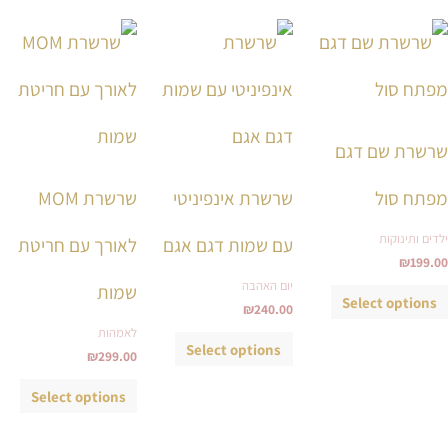
למוצר
למוצר
למוצ
זה
זה
זה
יש
יש
יש
מספר
מספר
מספ
סוגים.
סוגים.
סוגי
שרשרת שם דגם
ניתן
ניתן
ניתן
לבחור
לבחור
לבחו
מפתח סול
שרשרת אינפיניטי
שרשרת MOM
את
את
את
ילדים ותינוקות
עם שמות דגם אגם
לאורך עם חריטת
האפשרויות
האפשרויות
האפש
₪
199.00
בעמוד
בעמוד
בעמ
יום האהבה
שמות
המוצר
המוצר
המו
Select options
₪
240.00
לאמהות
Select options
₪
299.00
Select options