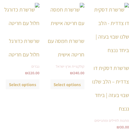
למוצר
למוצ
זה
זה
יש
יש
מספר
מספ
סוגים.
סוגי
שרשרת חמסה עם
שרשרת כדורגל
ניתן
ניתן
לבחור
לבחו
חריטה אישית
חלול עם חריטה
את
את
קולקציית ארץ ישראל
גברים
שרשרת דסקית דו
האפשרויות
האפש
₪
220.00
₪
240.00
בעמוד
בעמ
צדדית – הלב שלנו
המוצר
המו
Select options
Select options
שבוי בעזה | ביחד
ננצח
מתנות לחיילים ומתגייסים
₪
30.00