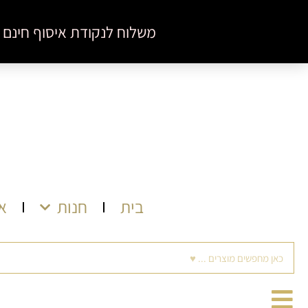
ילוג
לתוכן
משלוח לנקודת איסוף חינם בקניה מעל 350 ש"ח ♥ מינימום הזמנה באתר
תוכן
בית
חנות
א
חיפוש