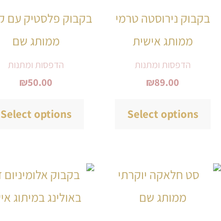
יש
בקבוק נירוסטה טרמי
בקבוק פלסטיק עם קר
מספר
ממותג אישית
ממותג שם
סוגים.
ניתן
הדפסות ומתנות
הדפסות ומתנות
₪
50.00
₪
89.00
לבחור
את
Select options
Select options
האפשרויות
בעמוד
המוצר
טווח
למוצר
מחירים:
זה
עד
יש