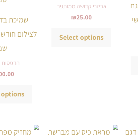
גם
אביזרי קדושה ממותגים
מספר
מספר
₪
25.00
שי
שמיכת בד 
סוגים.
סוגים.
לצילום חודשי
ניתן
ניתן
Select options
שם
לבחור
לבחור
את
את
הדפסות ו
האפשרויות
האפשרויות
00.00
בעמוד
בעמוד
 options
המוצר
המוצר
למוצר
למוצר