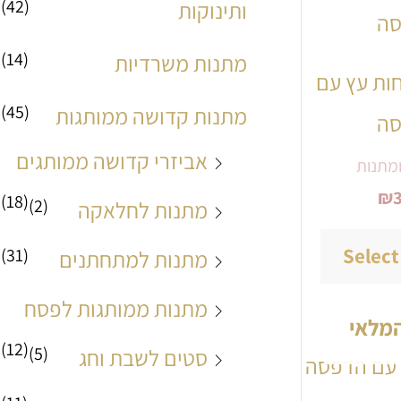
(42)
ותינוקות
זה
יש
(14)
מתנות משרדיות
ות עץ עם
מספר
(45)
מתנות קדושה ממותגות
ה
סוגים.
אביזרי קדושה ממותגים
ניתן
מתנות
₪
(18)
לבחור
(2)
מתנות לחלאקה
את
Select
(31)
מתנות למתחתנים
האפשרויות
מתנות ממותגות לפסח
בעמוד
המלאי
(12)
המוצר
(5)
סטים לשבת וחג
טווח
למוצר
מחירים:
זה