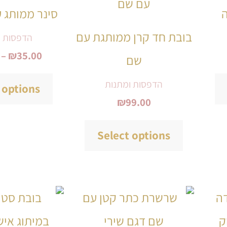
וא:
סינר ממותג 
₪40.00
יש
יש
בובת חד קרן ממותגת עם
הדפסות ו
מספר
מספר
–
₪
35.00
שם
סוגים.
סוגים.
ניתן
ניתן
הדפסות ומתנות
 options
₪
99.00
לבחור
לבחור
את
את
Select options
האפשרויות
האפשרויות
בעמוד
בעמוד
המוצר
המוצר
למוצר
למוצר
זה
זה