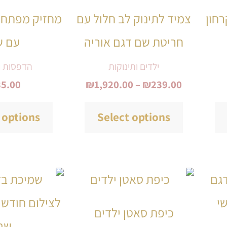
יש
יש
חון
צמיד לתינוק לב חלול עם
מחזיק מפתחו
מספר
מספר
חריטת שם דגם אוריה
עם ש
סוגים.
סוגים.
ניתן
ניתן
ילדים ותינוקות
הדפסות ו
35.00
₪
1,920.00
–
₪
239.00
לבחור
לבחור
את
את
 options
Select options
האפשרויות
האפשרויות
בעמוד
בעמוד
המוצר
המוצר
למוצר
למוצר
זה
זה
כיפת סאטן ילדים
יש
יש