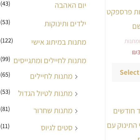
יש
(43)
יום האהבה
מ
מ
ת פרספקט
מספר
(53)
ילדים ותינוקות
ל
ל
ם
סוגים.
י
י
(122)
מתנות במיתוג אישי
ניתן
מתנות
₪
לבחור
(99)
מתנות לחיילים ומתגייסים
את
Select
(65)
מתנות לחיילים
האפשרויות
(53)
מתנות לטיול הגדול
בעמוד
המוצר
(81)
מתנות שחרור
למוצר
זה
(11)
סטים לגיוס
יש