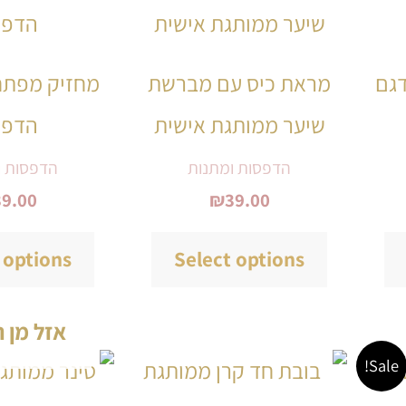
זה
זה
יש
יש
דגם
מראת כיס עם מברשת
מחזיק מפתח
מספר
מספר
שיער ממותגת אישית
הדפס
סוגים.
סוגים.
ניתן
ניתן
הדפסות ומתנות
הדפסות ו
39.00
₪
39.00
לבחור
לבחור
את
את
 options
Select options
האפשרויות
האפשרויות
בעמוד
בעמוד
אזל מן 
המוצר
המוצר
מחיר
למוצר
למוצר
Sale!
נוכחי
זה
זה