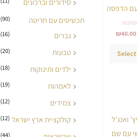
(11)
סידורים וברכונים
עם הדפסה
עד
יש
(90)
תכשיטים עם חריטה
מתנות
מספר
₪
40.00
(16)
גברים
סוגים.
ניתן
(20)
טבעות
Select
לבחור
(18)
ילדים ותינוקות
את
(19)
לאמהות
האפשרויות
(12)
צמידים
בעמוד
המוצר
למוצר
(12)
קולקציית ארץ ישראל
זה
(44)
שרשראות