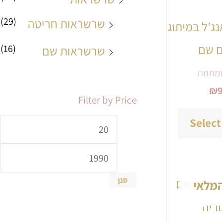
יש
(29)
שרשראות חריטה
נג'ל במיתוג
מספר
ם שם
(16)
שרשראות שם
סוגים.
ניתן
מתנות
₪
לבחור
Filter by Price
את
Select
האפשרויות
בעמוד
המוצר
סנן
למוצר
המלאי
זה