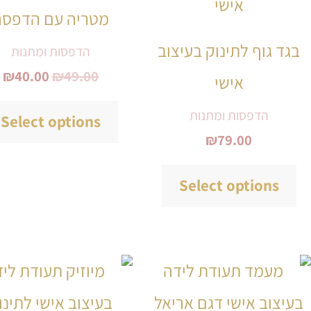
היה:
ה
מטריה עם הדפסה
.
₪49.00.
יש
בגד גוף לתינוק בעיצוב
הדפסות ומתנות
מספר
₪
40.00
₪
49.00
אישי
סוגים.
ניתן
הדפסות ומתנות
Select options
₪
79.00
לבחור
את
Select options
האפשרויות
בעמוד
המוצר
למוצר
זה