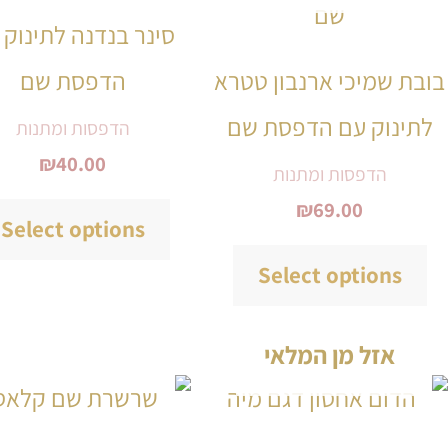
יש
סינר בנדנה לתינוק 
מספר
בובת שמיכי ארנבון טטרא
הדפסת שם
סוגים.
לתינוק עם הדפסת שם
ניתן
הדפסות ומתנות
₪
40.00
לבחור
הדפסות ומתנות
₪
69.00
את
Select options
האפשרויות
Select options
בעמוד
המוצר
אזל מן המלאי
למוצר
זה