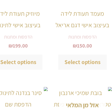
יש
מעמד תעודת לידה
מיוזיק תעודת ליד
מספר
בעיצוב אישי דגם אריאל
בעיצוב אישי לתינו
סוגים.
ניתן
הדפסות ומתנות
הדפסות ומתנות
₪
199.00
₪
150.00
לבחור
את
Select options
Select options
האפשרויות
בעמוד
המוצר
למוצר
זה
אזל מן המלאי