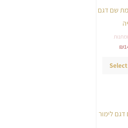
יש
מת שם דגם
מספר
ה
סוגים.
ניתן
מתנות
₪
1
לבחור
את
Select
האפשרויות
בעמוד
המוצר
למוצר
זה