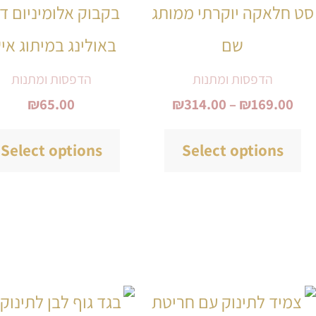
סט חלאקה יוקרתי ממותג
בקבוק אלומיניום ד
מספר
שם
באולינג במיתוג אי
סוגים.
ניתן
הדפסות ומתנות
הדפסות ומתנות
₪
65.00
₪
314.00
–
₪
169.00
לבחור
את
Select options
Select options
האפשרויות
בעמוד
המוצר
טווח
למוצר
מחירים: