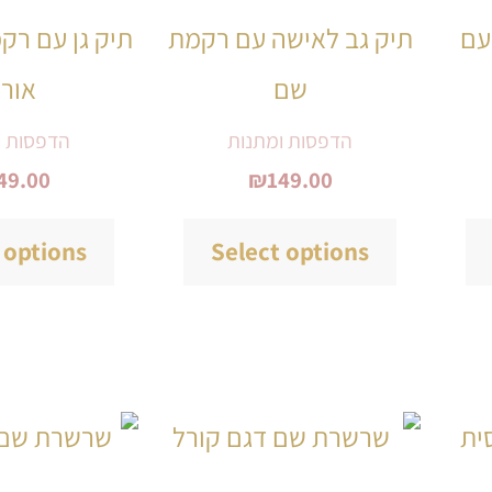
יש
יש
עם
תיק גב לאישה עם רקמת
תיק גן עם רק
מספר
מספר
שם
אורי
סוגים.
סוגים.
ניתן
ניתן
הדפסות ומתנות
הדפסות ו
49.00
₪
149.00
לבחור
לבחור
את
את
 options
Select options
האפשרויות
האפשרויות
בעמוד
בעמוד
המוצר
המוצר
למוצר
למוצר
זה
זה