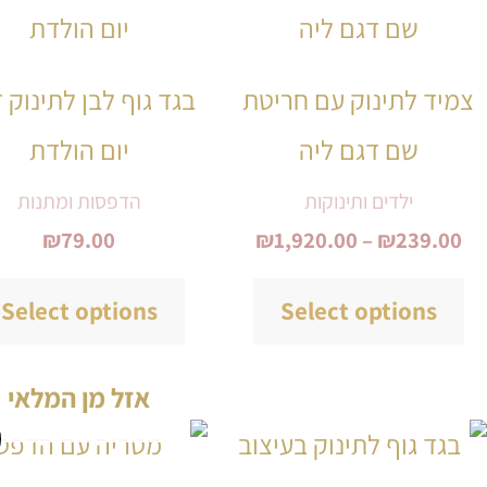
זה
עד
יש
צמיד לתינוק עם חריטת
בגד גוף לבן לתינוק 
מספר
שם דגם ליה
יום הולדת
סוגים.
ניתן
ילדים ותינוקות
הדפסות ומתנות
₪
79.00
₪
1,920.00
–
₪
239.00
לבחור
את
Select options
Select options
האפשרויות
בעמוד
אזל מן המלאי
המוצר
המחיר
ה
למוצר
המקורי
ה
זה