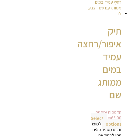
תיק
איפור/רחצה
עמיד
במים
ממותג
שם
הדפסות ומתנות
Select
₪
65.00
options
למוצר
זה יש מספר סוגים.
ניתן לבחור את