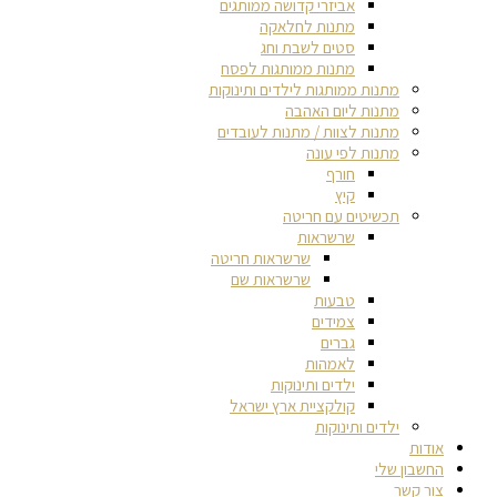
אביזרי קדושה ממותגים
מתנות לחלאקה
סטים לשבת וחג
מתנות ממותגות לפסח
מתנות ממותגות לילדים ותינוקות
מתנות ליום האהבה
מתנות לצוות / מתנות לעובדים
מתנות לפי עונה
חורף
קיץ
תכשיטים עם חריטה
שרשראות
שרשראות חריטה
שרשראות שם
טבעות
צמידים
גברים
לאמהות
ילדים ותינוקות
קולקציית ארץ ישראל
ילדים ותינוקות
אודות
החשבון שלי
צור קשר