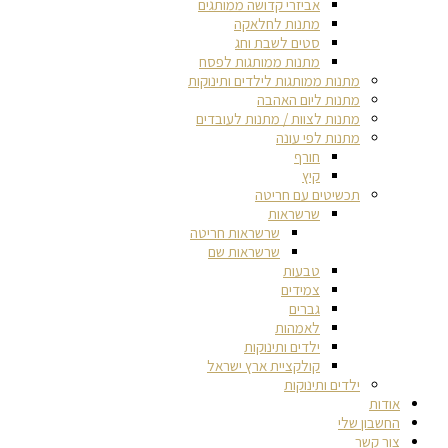
אביזרי קדושה ממותגים
מתנות לחלאקה
סטים לשבת וחג
מתנות ממותגות לפסח
מתנות ממותגות לילדים ותינוקות
מתנות ליום האהבה
מתנות לצוות / מתנות לעובדים
מתנות לפי עונה
חורף
קיץ
תכשיטים עם חריטה
שרשראות
שרשראות חריטה
שרשראות שם
טבעות
צמידים
גברים
לאמהות
ילדים ותינוקות
קולקציית ארץ ישראל
ילדים ותינוקות
אודות
החשבון שלי
צור קשר