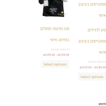
עד
עד
יש
יש
מספר
מספר
סוגים.
סוגים.
ניתן
ניתן
סט נסיעות מושלם
לבחור
לבחור
סט לחיילים
את
את
במיתוג אישי
ומתגייסים בעיצוב
האפשרויות
האפשרויות
בעמוד
בעמוד
הדפסות ומתנות
אישי
המוצר
המוצר
₪
339.00
–
₪
199.00
הדפסות ומתנות
Select options
₪
329.00
–
₪
189.00
Select options
חיפוש
מ
מ