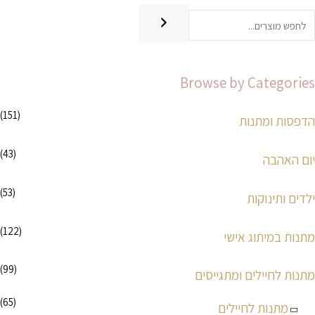
ח
ח
י
י
ר
ר
Browse by Categories
מ
מ
י
ק
(151)
הדפסות ומתנות
נ
ס
י
י
(43)
יום האהבה
מ
מ
ל
ל
(53)
ילדים ותינוקות
י
י
(122)
מתנות במיתוג אישי
(99)
מתנות לחיילים ומתגייסים
(65)
מתנות לחיילים