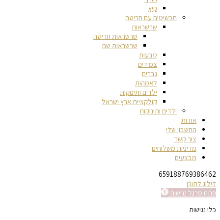
קיץ
תכשיטים עם חריטה
שרשראות
שרשראות חריטה
שרשראות שם
טבעות
צמידים
גברים
לאמהות
ילדים ותינוקות
קולקציית ארץ ישראל
ילדים ותינוקות
אודות
החשבון שלי
צור קשר
מדיניות משלוחים
מבצעים
659188769386462
דילוג לתוכן
פתח סרגל נגישות
כלי נגישות