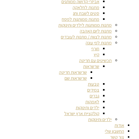
אביזרי קדושה ממותגים
מתנות לחלאקה
סטים לשבת וחג
מתנות ממותגות לפסח
מתנות ממותגות לילדים ותינוקות
מתנות ליום האהבה
מתנות לצוות / מתנות לעובדים
מתנות לפי עונה
חורף
קיץ
תכשיטים עם חריטה
שרשראות
שרשראות חריטה
שרשראות שם
טבעות
צמידים
גברים
לאמהות
ילדים ותינוקות
קולקציית ארץ ישראל
ילדים ותינוקות
אודות
החשבון שלי
צור קשר