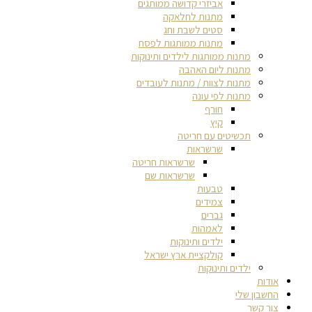
אביזרי קדושה ממותגים
מתנות לחלאקה
סטים לשבת וחג
מתנות ממותגות לפסח
מתנות ממותגות לילדים ותינוקות
מתנות ליום האהבה
מתנות לצוות / מתנות לעובדים
מתנות לפי עונה
חורף
קיץ
תכשיטים עם חריטה
שרשראות
שרשראות חריטה
שרשראות שם
טבעות
צמידים
גברים
לאמהות
ילדים ותינוקות
קולקציית ארץ ישראל
ילדים ותינוקות
אודות
החשבון שלי
צור קשר