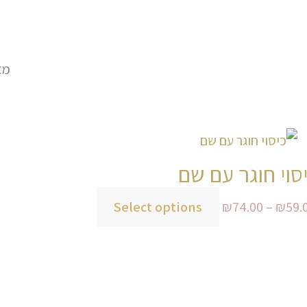
מצ
טווח
למוצר
מחירים:
זה
סוי חוגר עם שם
יש
Select options
₪
74.00
–
₪
59.
עד
מספר
סוגים.
ניתן
לבחור