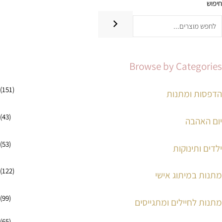
חיפוש
מ
מ
ח
ח
י
י
ר
ר
Browse by Categories
מ
מ
י
ק
(151)
הדפסות ומתנות
נ
ס
י
י
(43)
יום האהבה
מ
מ
ל
ל
(53)
ילדים ותינוקות
י
י
(122)
מתנות במיתוג אישי
(99)
מתנות לחיילים ומתגייסים
(65)