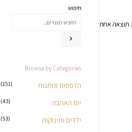
חיפוש
מ
מ
ח
ח
 תוצאה אחת
י
י
ר
ר
מ
מ
Browse by Categories
י
ק
נ
ס
(151)
הדפסות ומתנות
י
י
(43)
יום האהבה
מ
מ
(53)
ילדים ותינוקות
ל
ל
י
י