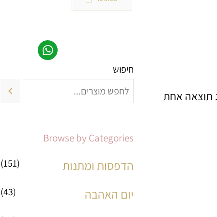
חיפוש
מ
מ
ח
ח
 תוצאה אחת
י
י
ר
ר
Browse by Categories
מ
מ
(151)
הדפסות ומתנות
י
ק
(43)
נ
ס
יום האהבה
י
י