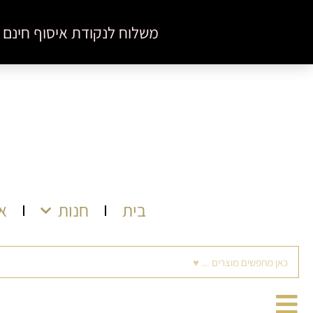
ילוג
לתוכן
משלוח לנקודת איסוף חינם בקניה מעל 350 ש"ח ♥ מינימום הזמנה באתר
תוכן
בית
חנות
א
חיפוש